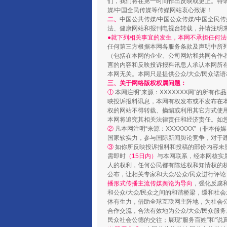
们，我们将在第一时间作出反映或更正。特
媒/中国全民传媒等传媒网站衷心致谢！
二、
中国公共传媒/中国公众传媒/中国全民
法、健康网站和报刊电视台转载，并请注明
●就下列相关事宜的发生，本网不承担任何法
任何第三方根据本网各服务条款及声明中所
（包括在本网的企业、公司网站和共同合作
言的内容和反映投诉报料讯息人承认本网所
本网无关。本网只是提供公众/大众/民众话
三、关于网络版权权属问题：
①
本网注明“来源：XXXXXXX网”的所有
映投诉报料讯息，本网有权发布或不发布在
权的网站不得转载、摘编或利用其它方式使用
本网将追究其相关法律责任和经济责任。如
②
凡本网注明“来源：XXXXXXX”（非
国家软实力，参与国际新闻舆论竞争，对于建
③
如你所反映投诉报料和投稿的部份内容未
需即时
（15日内）
与本网联系，经本网核实
人的权利，任何公民都有陈述权和知情权的
公布，让相关专家和大众/公众/民众进行评
播形式传播主流传媒舆论为导向
，强化反腐
和公众/大众/民众之间的和谐桥梁，缓和社
体有生力，借助全球互联网主阵地，为社会公
合作交流，合法有效地为公众/大众/民众服务
民众社会公德的交往；展现“服务百姓”和“说