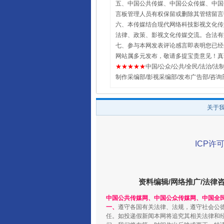
五、中国公共传媒、中国公众传媒、中国全民传媒Chin
言板管理人员有权保留或删除其管辖留言
六、本传媒结合现代网络科技影视文化传媒
法律、政策、影视文化传媒交流。合法有
七、参与本网发表评论感言即表明您已经阅
网站属多元发布，敬请多提宝贵意见！真
★★★★★
中国/公众/公共/全民/法治/法制/新闻
制作采编部/影视采编部/发布广告部/咨询
关于
ICP许可
资料编辑/网络推广/法律
中国公共传媒网、中国公众传媒网、中国全
一、
遵守各国有关法律、法规，遵守社会公
任。如投递假新闻本网将追究其相关法律和