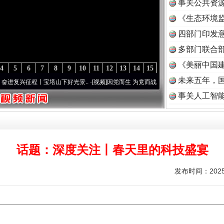
事关公共资
《生态环境监
读
四部门印发
多部门联合部
《美丽中国建
4
5
6
7
8
9
10
11
12
13
14
15
未来五年，
复兴征程丨宝塔山下好光景..
·[视频]
因党而生 为党而战——百年“纪”事⑧加强纪律..
·[
事关人工智
话题：深度关注丨春天里的科技盛宴
发布时间：2025-