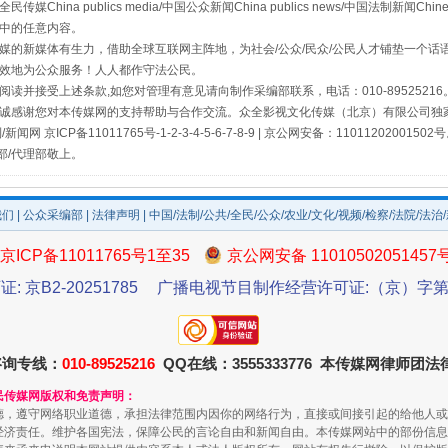
a publics media/中国公众新闻China publics news/中国法制新闻Chinese
中的任意内容。
的新媒体有生力，借助全球互联网主阵地，为社会/公众/民众/公民人才铺垫一个话语
效地为公众服务！人人都作守法公民。
读并接受上述条款,如您对管理有意见请向制作采编部联系，电话：010-895252
诚感谢您对本传媒网的支持帮助与合作交流。众全影视文化传媒（北京）有限公司独家
网 京ICP备11011765号-1-2-3-4-5-6-7-8-9 | 京公网安备：11011202001502
部/代理部敬上。
我们
|
公众采编部
|
法律声明
| 中国/法制/公共/全民/公众/农业/文化/视频/检察/法院/法治
京ICP备11011765号1至35
京公网安备 11010502051457
证: 京B2-20251785
广播电视节目制作经营许可证:（京）字第3
咨询专线：
010-89525216
QQ在线：3555333776 本传媒网律师团
民传媒网版权和免责声明：
德，遵守网络职业道德，承担法律范围内因你的网络行为，直接或间接引起的给他人或
经济责任。维护各国宪法，保障公民的言论自由和新闻自由。本传媒网站中的部份信息