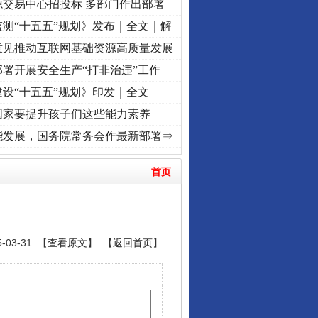
源交易中心招投标 多部门作出部署
测“十五五”规划》发布｜全文｜解
意见推动互联网基础资源高质量发展
署开展安全生产“打非治违”工作
设“十五五”规划》印发｜全文
国家要提升孩子们这些能力素养
视频]
牢记初心使命 奋进复兴征程丨“转折之城”激荡..
·[视频]
牢记初心使命 奋进复兴征程丨
能发展，国务院常务会作最新部署⇒
首页
03-31 【
查看原文
】 【
返回首页
】