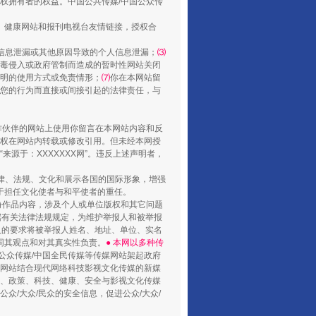
权拥有者的权益。中国公共传媒/中国公众传
、健康网站和报刊电视台友情链接，授权合
信息泄漏或其他原因导致的个人信息泄漏；
⑶
毒侵入或政府管制而造成的暂时性网站关闭
明的使用方式或免责情形；
⑺
你在本网站留
您的行为而直接或间接引起的法律责任，与
合作伙伴的网站上使用你留言在本网站内容和反
权在网站内转载或修改引用。但未经本网授
源于：XXXXXXX网”。违反上述声明者，
法律、法规、文化和展示各国的国际形象，增强
于担任文化使者与和平使者的重任。
份作品内容，涉及个人或单位版权和其它问题
据有关法律法规规定，为维护举报人和被举报
人的要求将被举报人姓名、地址、单位、实名
同其观点和对其真实性负责。
● 本网以多种传
公众传媒/中国全民传媒等传媒网站架起政府
媒网站结合现代网络科技影视文化传媒的新媒
律、政策、科技、健康、安全与影视文化传媒
众/大众/民众的安全信息，促进公众/大众/