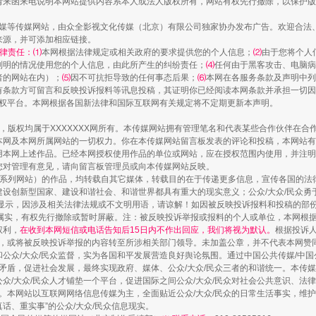
请来函来电说明本网站提供内容系本人或法人版权所有，网站有权先行撤除，以保护版
传媒等传媒网站，由众全影视文化传媒（北京）有限公司独家协办发布广告。欢迎合法
来源，并可添加相应链接。
律责任：⑴
本网根据法律规定或相关政府的要求提供您的个人信息；
⑵
由于您将个人
列明的情况使用您的个人信息，由此所产生的纠纷责任；
⑷
任何由于黑客攻击、电脑病
者的网站在内）；
⑸
因不可抗拒导致的任何事态后果；
⑹
本网在各服务条款及声明中列
有条款方可留言和反映投诉报料等讯息投稿，其证明你已经阅读本网条款并承担一切因
语权平台。本网根据各国新法律和国际互联网有关规定将不定期更新本声明。
作品，版权均属于XXXXXXX网所有。本传媒网站拥有管理笔名和代表某些合作伙伴在
本网及本网所属网站的一切权力。你在本传媒网站留言板发表的评论和投稿，本网站有
本网上述作品。已经本网授权使用作品的单位或网站，应在授权范围内使用，并注明“来
您对管理有意见，请向留言板管理员或向本传媒网站反映。
本传媒系列网站）的作品，均转载自其它媒体，转载目的在于传递更多信息，宣传各国的
设创新型国家、建设和谐社会、和谐世界都具有重大的现实意义；公众/大众/民众勇
显示，因涉及相关法律法规或不文明用语，请谅解！如因被反映投诉报料和投稿的部
属实，有权先行撤除或暂时屏蔽。注：被反映投诉举报或报料的个人或单位，本网根
权利，
在收到本网短信或电话告知后15日内不作出回应，我们将视为默认。
根据投诉
论，或将被反映投诉举报的内容转至所涉相关部门领导。未加盖公章，并不代表本网赞
和公众/大众/民众监督，实为各国和平发展营造良好舆论氛围。通过中国公共传媒/中国
会矛盾，促进社会发展，最终实现政府、媒体、公众/大众/民众三者的和谐统一。本传
众/大众/民众人才铺垫一个平台，促进国际之间公众/大众/民众对社会公共意识、法
。本网站以互联网网络信息传媒为主，全面贴近公众/大众/民众的日常生活事实，维护公
真话、重实事”的公众/大众/民众信息现实。