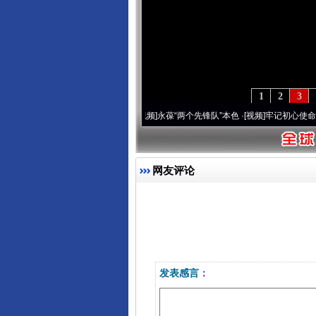
1
2
3
20周年 深刻改变雪域高原..
·[视频]
永葆“两个先锋队”本色
·[视频]
牢记初心使命 奋进
网友评论
发表感言：