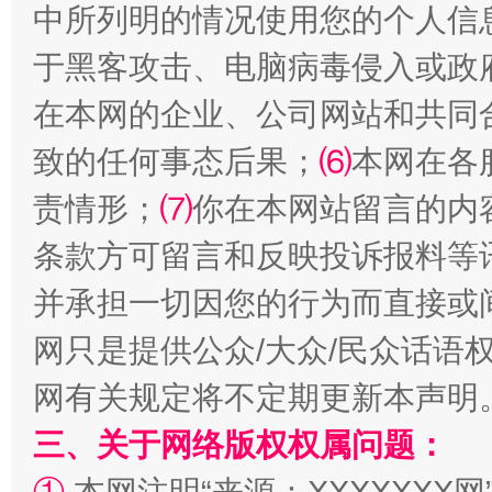
中所列明的情况使用您的个人信
于黑客攻击、电脑病毒侵入或政
在本网的企业、公司网站和共同
致的任何事态后果；
⑹
本网在各
阿坝州三大球赛在茂县开幕
规模最
责情形；
⑺
你在本网站留言的内
条款方可留言和反映投诉报料等
并承担一切因您的行为而直接或
网只是提供公众/大众/民众话语
网有关规定将不定期更新本声明
三、关于网络版权权属问题：
国家大学科技园优化重塑工作