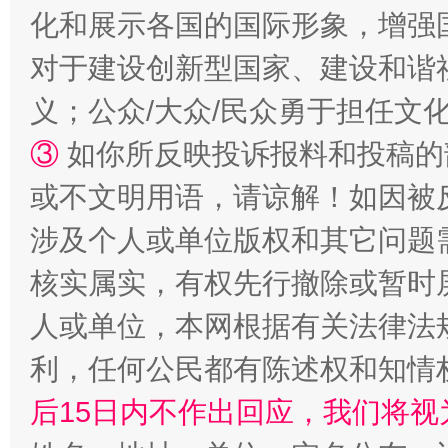
化和展示各国的国际形象，增强
“蜀中异人”王建安的艺术幻境
对于建设创新型国家、建设和谐
义；公众/大众/民众勇于担任文
③
如你所反映投诉报料和投稿的
或不文明用语，请谅解！如因被
涉及个人或单位版权和其它问题
核实属实，有权先行撤除或暂时
完善运行机制助力责任有效落实
一纸欠条
人或单位，本网根据有关法律法
利，任何公民都有陈述权和知情
后15日内不作出回应，我们将视