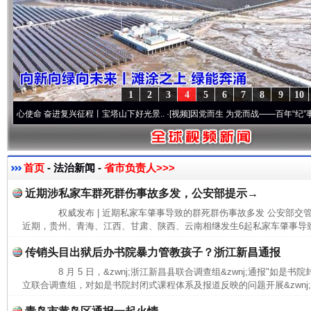
1
2
3
4
5
6
7
8
9
10
命 奋进复兴征程丨宝塔山下好光景..
·[视频]
因党而生 为党而战——百年“纪”事⑧加强纪
首页
- 法治新闻 -
省市负责人>>>
近期涉私家车群死群伤事故多发，公安部提示→
权威发布 | 近期私家车肇事导致的群死群伤事故多发 公安部
近期，贵州、青海、江西、甘肃、陕西、云南相继发生6起私家车肇事导致
传销头目出狱后办书院暴力管教孩子？浙江新昌通报
8 月 5 日，&zwnj;浙江新昌县联合调查组&zwnj;通报"如是
立联合调查组，对如是书院封闭式课程体系及报道反映的问题开展&zwnj;