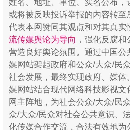
姓名、地址、单位、实名公布，让
或将被反映投诉举报的内容转至
代表本网赞同其观点和对其真实
流传媒舆论为导向
，强化反腐和
东山县通报“牛蛙产品抗生素超标问题”
法
营造良好舆论氛围。通过中国公共
媒网站架起政府和公众/大众/民
社会发展，最终实现政府、媒体、
媒网站结合现代网络科技影视文
网主阵地，为社会公众/大众/民
众/大众/民众对社会公共意识、
千年窑火 生生不息
一
化传媒合作交流，合法有效地为公