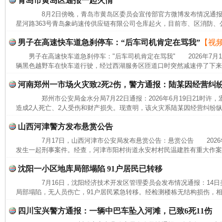
青岛市黄岛区通报一起火情
8月2日傍晚，青岛市黄岛区委员会宣传部官方微博发布情况通报
星河路363号青岛象屿速传供应链有限公司仓库起火，目前市、区消防、公
男子在高速快车道急刹停车：“后车司机肯定在骂我”
【视
男子在高速快车道急刹停车："后车司机肯定在骂我" 2026年7月
辆黑色越野车在快车道行驶，经过西湖服务区匝道口时突然减速停了下来，
河南郑州一市场火灾致2死2伤，警方通报：陆某因经营纠
郑州市公安局金水分局7月22日通报：2026年6月19日21时许
造成2人死亡、2人受伤和财产损失。现查明，该火灾系陆某因经营纠纷纵
山西河津警方发布悬赏公告
7月17日，山西河津市公安局发布悬赏公告：悬赏公告 2026年
发生一起刑事案件。经查，河津市阳村街道永安村村民温建胜有重大作案
沈阳一小区地库局部塌陷 91户居民已转移
完善运行机制助力责任有效落实
一纸欠条
7月16日，沈阳经济技术开发区管理委员会发布情况通报：14日美
局部塌陷，无人员伤亡，91户居民紧急转移。经检测楼栋无结构损伤，相
四川宝兴警方通报：一辆中巴车坠入河滩，已致6死11伤