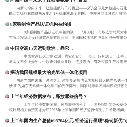
向新向绿向未来丨让核能赋能千行百业
向新向绿向未来丨让核能赋能千行百业——探访全球最大核能与石
能江苏徐圩核能供热发电厂1号机组核岛全景图。 中核苏能江苏徐圩核能供
8家强制性产品认证机构被约谈
完善运行机制助力责任有效落实
一纸欠条
8家强制性产品认证机构被约谈 7月30日，市场监管总局对中
市政工程华北设计研究总院有限公司、中国国检测试控股集团股份有限公司
中国空调15天运到欧洲，靠它→
中国空调15天运到欧洲，靠它&rarr; 今天（7月28日）上
新闻发布会上介绍，中欧班列横亘亚欧、连接东西，有效衔接生产和消费，
探访我国规模最大的光氢储一体化项目
向新向绿向未来丨滩涂之上 绿能奔涌探访我国规模最大的光氢储一
珍 图为如东光氢储一体化项目的光伏阵列。国家能源集团国华投资江苏
上半年经济数据发布，释放哪些信号？
上半年经济数据发布，释放哪些信号？ 国务院新闻办公室今
东山县通报“牛蛙产品抗生素超标问题”
法
统计局相关负责同志介绍2026年上半年国民经济运行情况，并答记者问。
上半年国内生产总值695704亿元 经济运行呈现“稳韧新优”