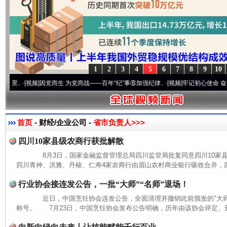
1
2
3
4
5
6
7
8
9
10
·[视频]
因党而生 为党而战——百年“纪”事⑧加强纪律..
·[视频]
牢记初心使命 奋进复兴征
首页
- 财经/企业公司 -
省市负责人>>>
四川10家县级农商行获批解散
8月3日，国家金融监督管理总局四川监管局批复同意四川10家
四川青神、洪雅、丹棱、仁寿4家农商行由眉山农村商业银行吸收合并，四
行业协会接连发公告，一批“大师”“名师”退场！
近日，中国烹饪协会连发公告，全面清理并撤销此前颁发的"大师""
称号。 7月23日，中国烹饪协会发布公告明确，历年由该协会评定、颁