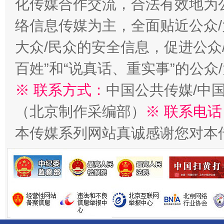
化传媒合作交流，合法有效地为公
络信息传媒为主，全面贴近公众/
大众/民众的安全信息，促进公众
百姓”和“说真话、重实事”的公众
※ 联系方式：
中国公共传媒/中
（北京制作采编部）
※ 联系电话
受贿1.44亿！段成刚被判无期
从幼儿
本传媒系列网站真诚感谢您对本