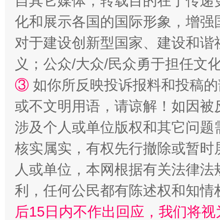
自其它媒体，转载目的在于传递
化和展示各国的国际形象，增强
完善运行机制助力责任有效落实
一纸欠条
对于建设创新型国家、建设和谐
义；公众/大众/民众勇于担任文
③
如你所反映投诉报料和投稿的
或不文明用语，请谅解！如因被
涉及个人或单位版权和其它问题
核实属实，有权先行撤除或暂时
东山县通报“牛蛙产品抗生素超标问题”
法
人或单位，本网根据有关法律法
利，任何公民都有陈述权和知情
后15日内不作出回应，我们将视