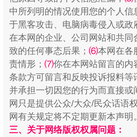
中所列明的情况使用您的个人信
于黑客攻击、电脑病毒侵入或政
在本网的企业、公司网站和共同
致的任何事态后果；
⑹
本网在各
国家大学科技园优化重塑工作
责情形；
⑺
你在本网站留言的内
条款方可留言和反映投诉报料等
并承担一切因您的行为而直接或
网只是提供公众/大众/民众话语
网有关规定将不定期更新本声明
三、关于网络版权权属问题：
扯下公款旅游的“隐身衣”
如何以同