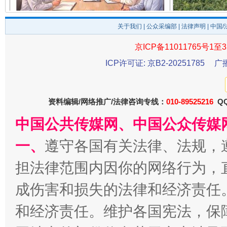
揭开“小金库”的免责幌子
关于我们
|
公众采编部
|
法律声明
| 中国
京ICP备11011765号1至3
ICP许可证: 京B2-20251785
广
资料编辑/网络推广/法律咨询专线：
010-89525216
QQ
中国公共传媒网、中国公众传媒
受贿1.44亿！段成刚被判无期
从幼儿
一、
遵守各国有关法律、法规，
担法律范围内因你的网络行为，
成伤害和损失的法律和经济责任
和经济责任。维护各国宪法，保