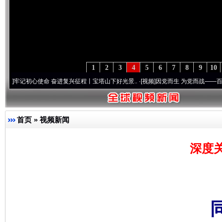
1
2
3
4
5
6
7
8
9
10
心使命 奋进复兴征程丨宝塔山下好光景..
·[视频]
因党而生 为党而战——百年“纪”事⑧加
首页
»
视频新闻
深度