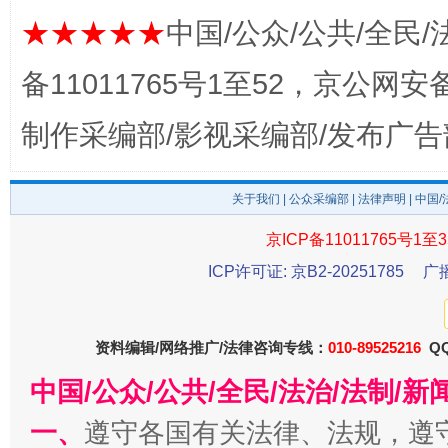
东山县通报“牛蛙产品抗生素超标问题”
法
★★★★★
中国/公众/公共/全民/
备11011765号1至52，京公网安备：
制作采编部/影视采编部/发布广告
关于我们
|
公众采编部
|
法律声明
| 中国
京ICP备11011765号1至3
ICP许可证: 京B2-20251785
广
千年窑火 生生不息
一
资料编辑/网络推广/法律咨询专线：
010-89525216
QQ
中国/公众/公共/全民/法治/法制/
一、
遵守各国有关法律、法规，遵