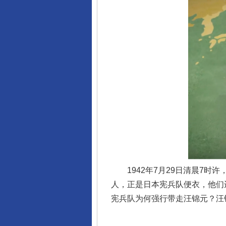
揭开“小金库”的免责幌子
1942年7月29日清晨7时
人，正是日本宪兵队便衣，他们
宪兵队为何强行带走汪锦元？汪