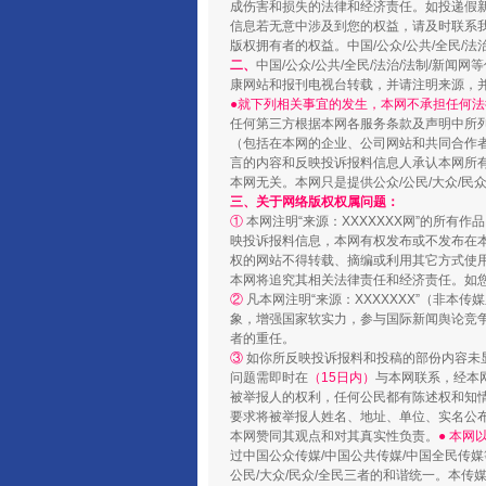
成伤害和损失的法律和经济责任。如投递假
“蜀中异人”王建安的艺术幻境
信息若无意中涉及到您的权益，请及时联系
版权拥有者的权益。中国/公众/公共/全民/法
二、
中国/公众/公共/全民/法治/法制/
康网站和报刊电视台转载，并请注明来源，
●就下列相关事宜的发生，本网不承担任何法
任何第三方根据本网各服务条款及声明中所
（包括在本网的企业、公司网站和共同合作
言的内容和反映投诉报料信息人承认本网所
本网无关。本网只是提供公众/公民/大众/
三、关于网络版权权属问题：
①
本网注明“来源：XXXXXXX网”的所有
映投诉报料信息，本网有权发布或不发布在
权的网站不得转载、摘编或利用其它方式使用
本网将追究其相关法律责任和经济责任。如
②
凡本网注明“来源：XXXXXXX”（非
完善运行机制助力责任有效落
象，增强国家软实力，参与国际新闻舆论竞争
者的重任。
③
如你所反映投诉报料和投稿的部份内容未
问题需即时在
（15日内）
与本网联系，经本
被举报人的权利，任何公民都有陈述权和知
要求将被举报人姓名、地址、单位、实名公布
本网赞同其观点和对其真实性负责。
● 本
过中国公众传媒/中国公共传媒/中国全民传媒
公民/大众/民众/全民三者的和谐统一。本传