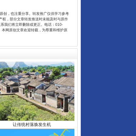
“后车司机肯定在骂我”
重原创，也注重分享。转发推广仅供学习参考
产权，部分文章转发推送时未能及时与原作
联系我们将立即删除或更正。电话：010-
2 1号。本网原创文章欢迎转载，为尊重和维护原
让传统村落焕发生机