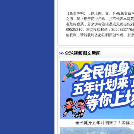
受贿1.44亿！段成刚被判无期
【免责声明】：以上图、文、音/视频文章
之用，禁止用于商业用途，并不代表本网赞
者取得联系，若来源标注错误或无意侵犯到您的
89525216。本网投稿邮箱：355533
创权利，请转载时务必注明原创作者、来源：
全球视频图文新闻
全民健身五年计划来了！等你上