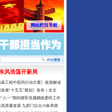
网站栏目导航
东风浩荡开新局
行业协会接连发公告
强基工程中医药行动方案》政策解读
发展“十五五”规划》发布｜全文
"八一"期间拥军优属拥政爱民工作
高质量发展 九部门出台19条举措