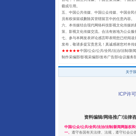
载或引用。
五、中国公共传媒、中国公众传媒、中国全民传媒China 
员有权保留或删除其管辖留言中的任意内容。
六、本传媒结合现代网络科技影视文化传媒的新
策、影视文化传媒交流。合法有效地为公众服
七、参与本网发表评论感言即表明您已经阅读并
发布，敬请多提宝贵意见！真诚感谢您对本传
★★★★★
中国/公众/公共/全民/法治/法制/新闻
制作采编部/影视采编部/发布广告部/会议服务
扯下公款旅游的“隐身衣”
关于
ICP许可
资料编辑/网络推广/法律
中国/公众/公共/全民/法治/法制/新闻网版权
一、
遵守各国有关法律、法规，遵守社会公