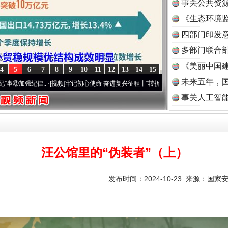
事关公共资
《生态环境监
读
四部门印发
多部门联合部
《美丽中国建
4
5
6
7
8
9
10
11
12
13
14
15
题”
法徽映军营 权益有保障
未来五年，
纪律..
·[视频]
牢记初心使命 奋进复兴征程丨“转折之城”激荡..
·[视频]
牢记初心使命 奋
事关人工智
汪公馆里的“伪装者”（上）
发布时间：2024-10-23 来源：
国家
一批国家标准开始实施