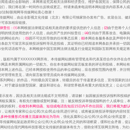
新闻造成社会影响的，本网将追究其相关法律和经济责任。维护各国宪法，保障公民的
一颗心始终滚烫
我们，我们将在第一时间作出反映或更正。特请来函来电说明本网站提供内容系本人或
治/法制/新闻网等传媒网站衷心致谢！
新闻网等传媒网站，由众全影视文化传媒（北京）有限公司独家协办发布广告。欢迎合法、
并可添加相应链接。
律责任：⑴
本网根据法律规定或相关政府的要求提供您的个人信息；
⑵
由于您将个人
列明的情况使用您的个人信息，由此所产生的纠纷责任；
⑷
任何由于黑客攻击、电脑病
者的网站在内）；
⑸
因不可抗拒导致的任何事态后果；
⑹
本网在各服务条款及声明中列
有条款方可留言和反映投诉报料等讯息投稿，其证明你已经阅读本网条款并承担一切因
民众/全民话语权平台。本网根据中国互联网法律法规及行业规定和国际互联网有关规定
作品，版权均属于XXXXXXX网所有。本传媒网站拥有管理笔名和代表某些合作伙伴在
本网及本网所属网站的一切权力。你在本传媒网站留言板发表的评论和投稿，本网站有
本网上述作品。已经本网授权使用作品的单位或网站，应在授权范围内使用，并注明“来
您对管理有意见，请向留言板管理员或向本传媒网站反映。
本传媒系列网站）的作品，均转载自其它媒体，转载目的在于传递更多信息，宣传国家的
实
一纸欠条伤亲情 巡回调解促和解..
，对于建设创新型国家、建设和谐社会、和谐世界都具有重大的现实意义；公众/公民/
显示发布，因涉及相关法律法规或不文明用语，请谅解！如因被反映投诉报料和投稿
网核实属实，有权先行撤除或暂时屏蔽。注：被反映投诉举报或报料的个人或单位，
情权的权利，
在收到本网信函、短信或电话告知后15日内不作出回应，我们将视为默
，让相关专家和公众/公民/大众/民众/全民进行评论，或将被反映投诉举报的内容转
网以多种传播形式传播主流媒体舆论为导向
，强化反腐和公众/公民/大众/民众/全民监
等传媒网站架起政府和公众/公民/大众/民众/全民之间的和谐桥梁，缓和社会矛盾，
媒网站结合现代网络科技影视文化传媒的新媒体有生力，借助全球互联网主阵地，为社会