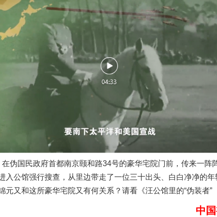
以产业富民促振兴
许，在伪国民政府首都南京颐和路34号的豪华宅院门前，传来一阵
进入公馆强行搜查，从里边带走了一位三十出头、白白净净的年
锦元又和这所豪华宅院又有何关系？请看《汪公馆里的“伪装者”
中国