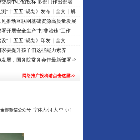
源交易中心招投标 多部门作出部署
测“十五五”规划》发布｜全文｜解
意见推动互联网基础资源高质量发展
署开展安全生产“打非治违”工作
设“十五五”规划》印发｜全文
让核能赋能千行百业
国家要提升孩子们这些能力素养
进复兴征程丨红船起航处 潮起..
·[视频]
一首歌的时间，读懂乐至的“诗与远方”
·[视频]
从
能发展，国务院常务会作最新部署⇒
网络推广投稿请点击这里>>
安全部微信公众号
字体大小[
大
中
小
]
从数据变化看反腐深化