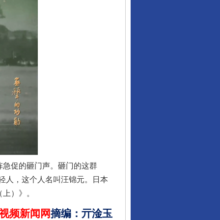
酒驾未被当场查获能处罚吗
阵急促的砸门声。砸门的这群
轻人，这个人名叫汪锦元。日本
（上）》。
视频新闻网
摘编
：
亓淦玉