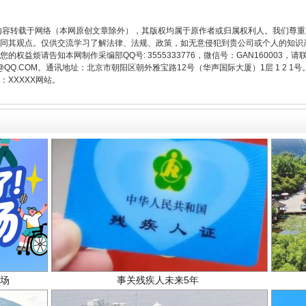
从幼儿园到大学，有这些资助
内容转载于网络（本网原创文章除外），其版权均属于原作者或归属权利人。我们尊
同其观点。仅供交流学习了解法律、法规、政策，如无意侵犯到贵公司或个人的知识
权益烦请告知本网制作采编部QQ号: 3555333776，微信号：GAN160003，请
3776@QQ.COM。通讯地址：北京市朝阳区朝外雅宝路12号（华声国际大厦）1层 1 
XXXXX网站。
场
事关残疾人未来5年