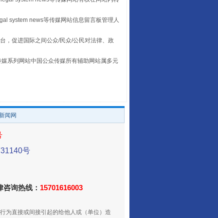
egal system news等传媒网站信息留言板管理人
台，促进国际之间公众/民众/公民对法律、政
本传媒系列网站中国公众传媒所有辅助网站属多元
。
养老服务师职业资格制度暂行规定
/新闻网
号
1140号
法律咨询热线：
15701616003
行为直接或间接引起的给他人或（单位）造