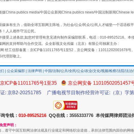
publics media/中国公众新闻China publics news/中国法制新闻Chinese l
媒体有生力，借助全球互联网主阵地，为社会/公众/民众/公民人才铺垫一个话语权平
务！人人都作守法公民。
接受上述条款,如您对管理有意见请向制作采编部联系，电话：010-89525216。
媒网的支持帮助与合作交流。众全影视文化传媒（北京）有限公司独家主办 :
网 经工信部备案：京ICP备11011765号1至52，京公网安备：11011202001678号
部/代理部敬上。
如何以同查同治破解风腐交织难题
我们
|
公众采编部
|
法律声明
| 中国/法制/公共/全民/公众/农业/文化/视频/检察/法院/法治
京ICP备11011765号1至35
京公网安备 11010502051457
证: 京B2-20251785
广播电视节目制作经营许可证:（京）字第3
咨询专线：
010-89525216
QQ在线：3555333776 本传媒网律师团
和免责声明：
德，遵守中国互联网法律法规及行业规定和网络职业道德，承担法律范围内因你的网络