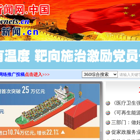
>
网络推广投稿
点击进入>>>
实
一纸欠条伤亲情 巡回调解促和解..
《医疗卫生
《可再生能源
三部门：做好
促家政服务业