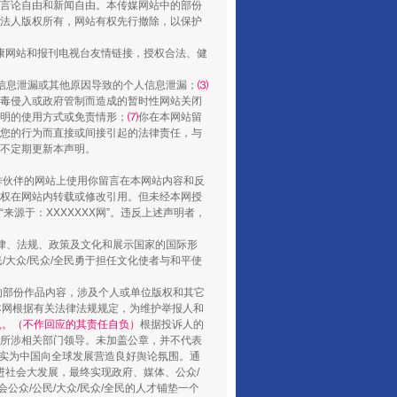
言论自由和新闻自由。本传媒网站中的部份
还老百姓一个明白家底
法人版权所有，网站有权先行撤除，以保护
健康网站和报刊电视台友情链接，授权合法、健
信息泄漏或其他原因导致的个人信息泄漏；
⑶
毒侵入或政府管制而造成的暂时性网站关闭
明的使用方式或免责情形；
⑺
你在本网站留
您的行为而直接或间接引起的法律责任，与
将不定期更新本声明。
合作伙伴的网站上使用你留言在本网站内容和反
权在网站内转载或修改引用。但未经本网授
源于：XXXXXXX网”。违反上述声明者，
法律、法规、政策及文化和展示国家的国际形
行业协会接连发公告
大众/民众/全民勇于担任文化使者与和平使
的部份作品内容，涉及个人或单位版权和其它
本网根据有关法律法规规定，为维护举报人和
认。（不作回应的其责任自负）
根据投诉人的
至所涉相关部门领导。未加盖公章，并不代表
督，实为中国向全球发展营造良好舆论氛围。通
促进社会大发展，最终实现政府、媒体、公众/
公众/公民/大众/民众/全民的人才铺垫一个