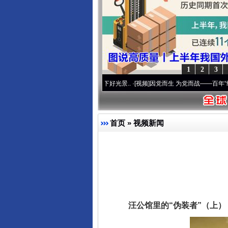
1
2
3
东山县通报“牛蛙产品抗生素超标问
使命 奋进复兴征程丨宝塔山下好光景..
·[视频]
因党而生 为党而战——百年“纪”事⑧加强
首页
»
视频新闻
汪公馆里的“伪装者”（上）
千年窑火 生生不息