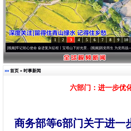
1
2
3
4
5
6
7
8
9
10
牢记初心使命 奋进复兴征程丨宝塔山下好光景..
·[视频]
因党而生 为党而战——百年“纪”
首页
»
时事新闻
六部门：进一步优
商务部等6部门关于进一