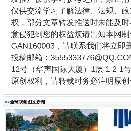
仅供交流学习了解法律、法规、政
权，部分文章转发推送时未能及时
意侵犯到您的权益烦请告知本网制作采编
东山县通报“牛蛙产品抗生素超标问题”
法
GAN160003，请联系我们将立即删
投稿邮箱：3555333776@QQ
12号（华声国际大厦）1层 1 2
原创权利，请转载时务必注明原创作
全球视频图文新闻
千年窑火 生生不息
一