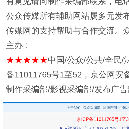
有意见请向制作采编部联系，电话：0
完善运行机制助力责任有效落实
公众传媒所有辅助网站属多元发
传媒网的支持帮助与合作交流。
主办 :
★★★★★
中国/公众/公共/全民/
备11011765号1至52，京公网安备：
公平竞争审查“十大案例”出炉！
一纸欠条
制作采编部/影视采编部/发布广告
关于我们
|
公众采编部
|
法律声明
| 中国
京ICP备11011765号1至3
ICP许可证: 京B2-20251785
广