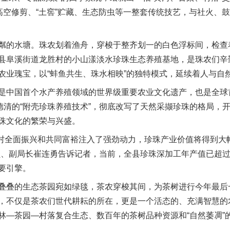
”高空修剪、“土窖”贮藏、生态防虫等一整套传统技艺，与社火、
的水塘。珠农划着渔舟，穿梭于整齐划一的白色浮标间，检查
县阜溪街道龙胜村的小山漾淡水珍珠生态养殖基地，是珠农们辛
农业瑰宝，以“蚌鱼共生、珠水相映”的独特模式，延续着人与自
中国首个水产养殖领域的世界级重要农业文化遗产，也是全球
于德清的“附壳珍珠养殖技术”，彻底改写了天然采撷珍珠的格局，
珠文化的繁荣与兴盛。
村全面振兴和共同富裕注入了强劲动力，珍珠产业价值将得到大
员、副局长崔连勇告诉记者，当前，全县珍珠深加工年产值已超过
要引擎。
叠的生态茶园宛如绿毯，茶农穿梭其间，为茶树进行今年最后
，不仅是茶农们世代耕耘的所在，更是一个活态的、充满智慧的
林—茶园—村落复合生态、数百年的茶树品种资源和“自然萎凋”