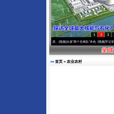
1
2
3
20周年 深刻改变雪域高原..
·[视频]
永葆“两个先锋队”本色
·[视频]
牢记初心使命 奋进
首页
»
农业农村