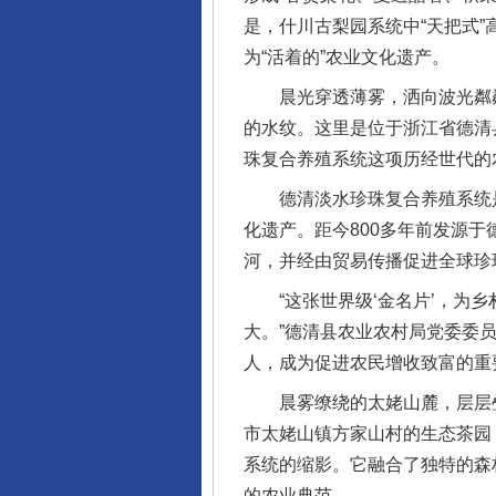
是，什川古梨园系统中“天把式
为“活着的”农业文化遗产。
晨光穿透薄雾，洒向波光粼粼
的水纹。这里是位于浙江省德清
珠复合养殖系统这项历经世代的
德清淡水珍珠复合养殖系统是
化遗产。距今800多年前发源
河，并经由贸易传播促进全球珍
“这张世界级‘金名片’，为乡
大。”德清县农业农村局党委委
人，成为促进农民增收致富的重
晨雾缭绕的太姥山麓，层层叠
市太姥山镇方家山村的生态茶园
系统的缩影。它融合了独特的森
的农业典范。