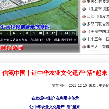
事关公共资
《生态环境监
读
四部门印发
多部门联合部
《美丽中国建
4
5
6
7
8
9
10
11
12
13
14
15
未来五年，
复兴征程丨宝塔山下好光景..
·[视频]
因党而生 为党而战——百年“纪”事⑧加强纪律..
·[
事关人工智
信笺中国丨让中华农业文化遗产“活”起来
发布时间：2025-12-10 来源：
中央
在发掘中保护 在利用中传承
让中华农业文化遗产“活”起来