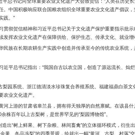
近平总书记向全球重要农业文化遗产大会致贺信：“人类在历史
任。中国积极响应联合国粮农组织全球重要农业文化遗产倡议，
实践。”
贯彻贺信精神和习近平总书记关于文化遗产保护重要指示批示
续发挥农业文化遗产在保障供给、保护生态、传承文化、就业增
民族在长期农耕生产实践中创造并传承至今的传统农业系统，
近平总书记指出：“我国自古以农立国，创造了源远流长、灿烂
古梨园系统、浙江德清淡水珍珠复合养殖系统、福建福鼎白茶文
要农业文化遗产。
河上游的甘肃省皋兰县，拥有得天独厚的自然禀赋。在该县什川
00余株百年以上古梨树，是世界罕见的“梨园博物馆”。
造出“树上鲜果、树下杂粮、林间畜禽”的立体循环模式，衍生
采金果、冬品冻梨”的四季景观，绘就出一幅“黄河、古梨、村落”