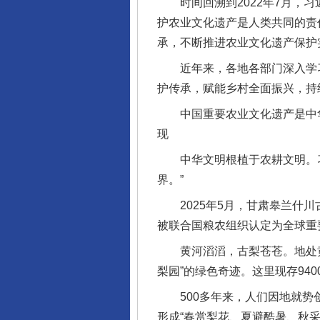
时间回溯到2022年7月，习
护农业文化遗产是人类共同的责
承，不断推进农业文化遗产保护
近年来，各地各部门深入学习
护传承，赋能乡村全面振兴，持
中国重要农业文化遗产是中华
现
中华文明根植于农耕文明。习
界。”
2025年5月，甘肃皋兰什川
被联合国粮农组织认定为全球重
黄河滔滔，古梨苍苍。地处黄
梨园”的绿色奇迹。这里现存94
500多年来，人们因地就势创
形成“春赏梨花、夏避酷暑、秋