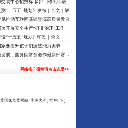
源交易中心招投标 多部门作出部署
测“十五五”规划》发布｜全文｜解
意见推动互联网基础资源高质量发展
署开展安全生产“打非治违”工作
设“十五五”规划》印发｜全文
国家要提升孩子们这些能力素养
视频]
牢记初心使命 奋进复兴征程丨“转折之城”激荡..
·[视频]
牢记初心使命 奋进复兴征程丨
能发展，国务院常务会作最新部署⇒
网络推广投稿请点击这里>>
纪委国家监委网站
字体大小[
大
中
小
]