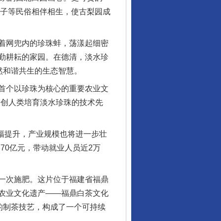
鼓子等民俗相伴相生，使古梨园成
着网兜内的珍珠蚌，荡漾起细密
勤耕耘的家园。在德清，淡水珍
然和谐共生的生态智慧。
首个以珍珠为核心的重要农业文
开创人类培育淡水珍珠的技术先
幅提升，产业规模也将进一步壮
70亿元，带动就业人员近2万
一次施肥。这片位于福建省福鼎
农业文化遗产——福鼎白茶文化
的制茶技艺，构成了一个可持续