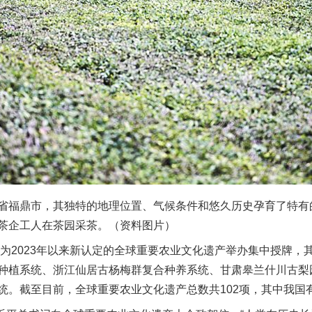
福鼎市，其独特的地理位置、气候条件和悠久历史孕育了特有
茶企工人在茶园采茶。（资料图片）
为2023年以来新认定的全球重要农业文化遗产举办集中授牌，
种植系统、浙江仙居古杨梅群复合种养系统、甘肃皋兰什川古梨
统。截至目前，全球重要农业文化遗产总数共102项，其中我国