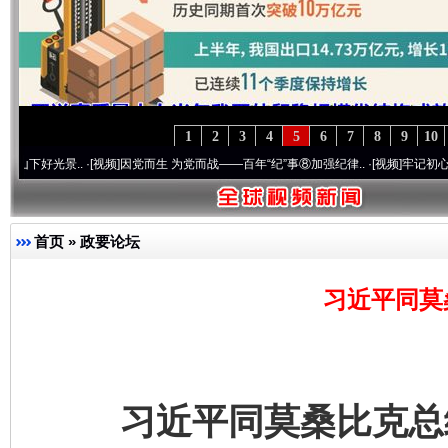
1
2
3
4
5
6
7
8
9
10
..
·[视频]
因党而生 为党而战——百年“纪”事⑧加强纪律..
·[视频]
牢记初心使命 奋进复兴
首页
»
政要论坛
习近平同莫
习近平同莫桑比克总