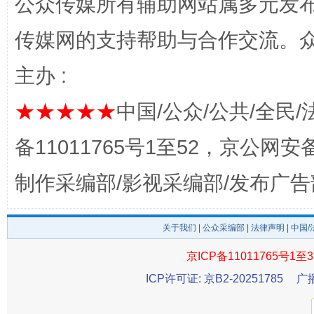
公众传媒所有辅助网站属多元发
千年窑火 生生不息
一
传媒网的支持帮助与合作交流。
主办 :
★★★★★
中国/公众/公共/全民/
备11011765号1至52，京公网安备：
制作采编部/影视采编部/发布广告
揭开“小金库”的免责幌子
关于我们
|
公众采编部
|
法律声明
| 中国
京ICP备11011765号1至3
ICP许可证: 京B2-20251785
广