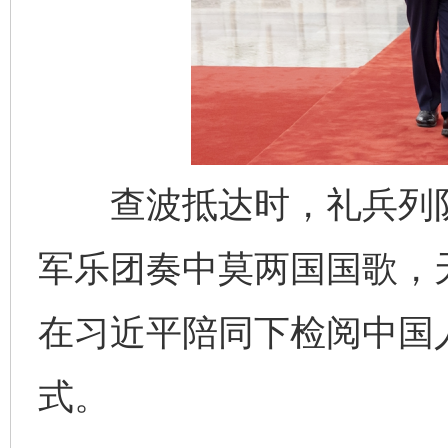
查波抵达时，礼兵列队
东山县通报“牛蛙产品抗生素超标问题”
法
军乐团奏中莫两国国歌，
在习近平陪同下检阅中国
式。