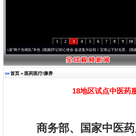
1
2
3
4
5
6
7
8
9
10
两个先锋队”本色
·[视频]
牢记初心使命 奋进复兴征程丨宝塔山下好光景..
·[视频]
因党而生
首页
»
医药医疗/康养
18地区试点中医药
商务部、国家中医药局