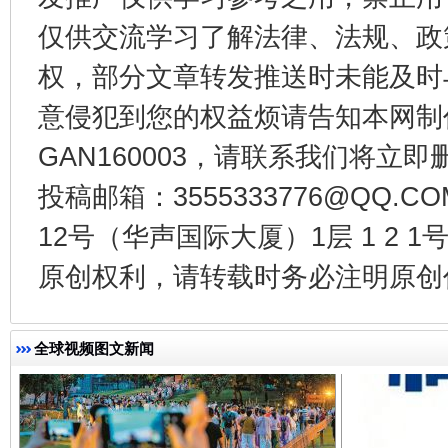
仅供交流学习了解法律、法规、政
权，部分文章转发推送时未能及时
东山县通报“牛蛙产品抗生素超标问题”
法
意侵犯到您的权益烦请告知本网制作采编
GAN160003，请联系我们将立即删
投稿邮箱：3555333776@QQ
12号（华声国际大厦）1层 1 2
原创权利，请转载时务必注明原创作
全球视频图文新闻
千年窑火 生生不息
一