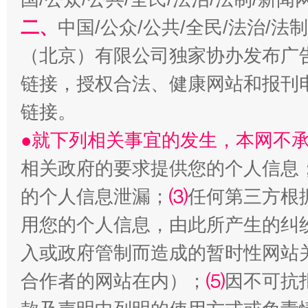
二、
中国/公众/公共/全民/法治/
（北京）有限公司独家协办发布广
链接，授权合法、健康网站和报刊
揭开“小金库”的免责幌子
链接。
●就下列相关事宜的发生，本网不
相关政府的要求提供您的个人信息
的个人信息泄漏；
⑶
任何第三方根
用您的个人信息，由此所产生的纠
入或政府管制而造成的暂时性网站
受贿1.44亿！段成刚被判无期
从幼儿
合作者的网站在内）；
⑸
因不可抗