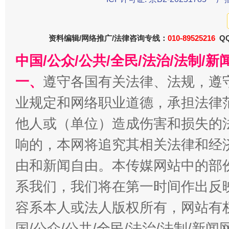
东山县通报“牛蛙产品抗生素超标问题”
法
资料编辑/网络推广/法律咨询专线：
010-89525216
QQ
中国/公众/公共/全民/法治/法制/
一、
遵守各国有关法律、法规，遵
业规定和网络职业道德，承担法律
他人或（单位）造成伤害和损失的
响的，本网将追究其相关法律和经
由和新闻自由。本传媒网站中的部
千年窑火 生生不息
一
系我们，我们将在第一时间作出反
容系本人或法人版权所有，网站有
国/公众/公共/全民/法治/法制/新