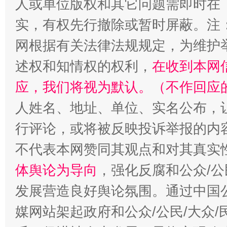
人或单位版权和其它问题需即时在
实，有权先行撤除或暂时屏蔽。注
网根据有关法律法规规定，为维护
扯下公款旅游的“隐身衣”
如何以同
述权和知情权的权利，
在收到本网
应，我们将视为默认。（不作回应
人姓名、地址、单位、实名公布，让
行评论，或将被反映投诉举报的内
不代表本网赞同其观点和对其真实
体舆论为导向
，强化反腐和公众/公
发展营造良好舆论氛围。通过中国公
“蜀中异人”王建安的艺术幻境
媒网站架起政府和公众/公民/大众