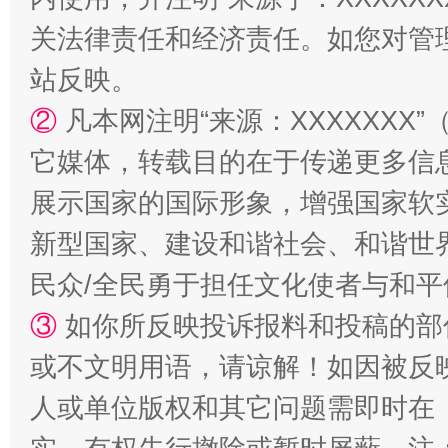
关法律责任和经济责任。如您对管
站反映。
②
凡本网注明“来源：XXXXXX
它媒体，转载目的在于传递更多信
国家大学科技园优化重塑工作
展示国家的国际形象，增强国家软
新型国家、建设和谐社会、和谐世界
民众/全民勇于担任文化使者与和
③
如你所反映投诉报料和投稿的部
或不文明用语，请谅解！如因被反
人或单位版权和其它问题需即时在
扯下公款旅游的“隐身衣”
如何以同