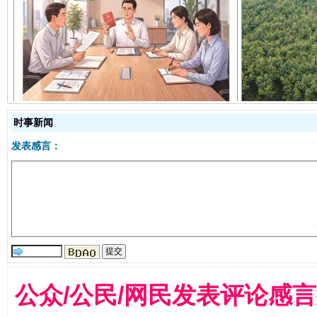
揭开“小金库”的免责幌子
时事新闻
发表感言：
受贿1.44亿！段成刚被判无期
从幼儿
公众/公民/网民发表评论感