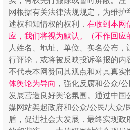
实，有权先行撤除或暂时屏蔽。注
网根据有关法律法规规定，为维护
述权和知情权的权利，
在收到本网
应，我们将视为默认。（不作回应
人姓名、地址、单位、实名公布，让
行评论，或将被反映投诉举报的内
不代表本网赞同其观点和对其真实
“蜀中异人”王建安的艺术幻境
体舆论为导向
，强化反腐和公众/公
发展营造良好舆论氛围。通过中国公
媒网站架起政府和公众/公民/大众
盾，促进社会大发展，最终实现政府