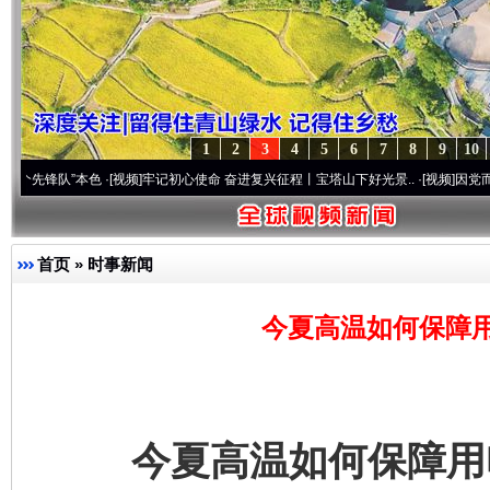
1
2
3
4
5
6
7
8
9
10
队”本色
·[视频]
牢记初心使命 奋进复兴征程丨宝塔山下好光景..
·[视频]
因党而生 为党而战
首页
»
时事新闻
今夏高温如何保障
今夏高温如何保障用电