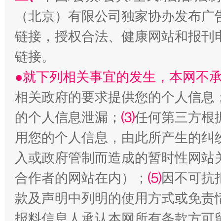
揭开“小金库”的免责幌子
（北京）有限公司独家协办发布广
链接，授权合法、健康网站和报刊
链接。
●就下列相关事宜的发生，本网不
相关政府的要求提供您的个人信息
的个人信息泄漏；
⑶
任何第三方根
用您的个人信息，由此所产生的纠
受贿1.44亿！段成刚被判无期
从幼儿
入或政府管制而造成的暂时性网站
合作者的网站在内）；
⑸
因不可抗
款及声明中列明的使用方式或免责
报料信息人承认本网所有条款方可