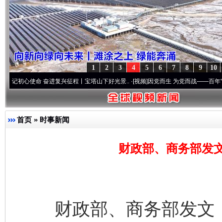
1
2
3
4
5
6
7
8
9
10
使命 奋进复兴征程丨宝塔山下好光景..
·[视频]
因党而生 为党而战——百年“纪”事⑧加强
首页
»
时事新闻
财政部、商务部发
财政部、商务部发文，